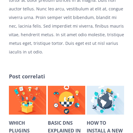
tortor ac dolor pretium ultrices in at magna. Duis non
auctor tellus. Nunc leo arcu, vestibulum at elit at, congue
viverra urna. Proin semper velit bibendum, blandit mi
nec, lacinia felis. Sed imperdiet mi viverra, finibus mauris
vitae, hendrerit metus. In sit amet odio molestie, tristique
metus eget, tristique tortor. Duis eget est ut nisl varius
iaculis in ut odio.
Post correlati
ICH
BASIC DNS
HOW TO
HOW BEST
UGINS
EXPLAINED IN
INSTALL A NEW
CLEAN UP